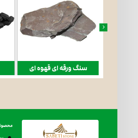
ی طوسی
سنگ ورقه ای قهوه ای
س
محصول
سن